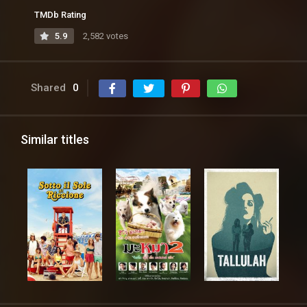
TMDb Rating
5.9
2,582 votes
Shared
0
Similar titles