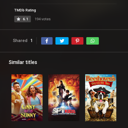
TMDb Rating
6.1
194 votes
Shared
1
Similar titles