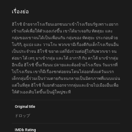
เรื่องย่อ
ฮิโรชิ ย้ายจากโรงเรียนเอกชนมาเข้าโรงเรียนรัฐเพราะอยาก
เข้าแก๊งค์เพื่อให้ตัวเองเก่งขึ้น เขาได้มาเจอกับ ทัตสุยะ และ
กลุ่มของเขาจนได้เป็นเพื่อนกัน กลุ่มของ ทัตสุยะ ประกอบด้วย
โมริกิ, ลูแปง และ วานโกะ พวกเขามีเรื่องตีกับเด็กโรงเรียนอื่น
เป็นประจำจน ฮิโรชิ ขยาด แต่ก็ยังร่วมต่อสู้ไปกับพวกเขา จน
ต่อมา ได้ เทรุ มาเข้ากลุ่ม และได้ อากากิ กับ คาโต้ มาเข้ากลุ่ม
อีกเมื่อ ฮิโรชิ ขึ้นเรียนม.ปลายและต้องย้ายโรงเรียน วันแรกที่
ไปโรงเรียน เขาก็มีเรื่องชกต่อยจนโดนไล่ออกตั้งแต่วันแรก
เด็กกลุ่มนี้ร่วมเป็นร่วมตายกันจนกลายเป็นมิตรภาพที่แนบแน่น
แต่ในที่สุด ฮิโรชิ ก็แยกตัวออกจากกลุ่มและย้ายไปเมืองอื่นเพื่อ
ให้ตัวเองเติบโตขึ้นเป็นผู้ใหญ่ซะที
Original title
ドロップ
IMDb Rating