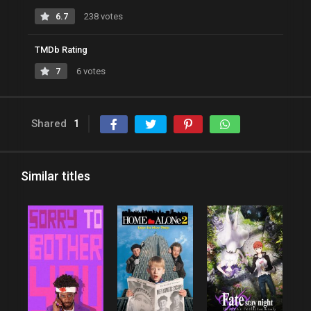
6.7
238 votes
TMDb Rating
7
6 votes
Shared
1
Similar titles