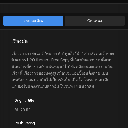
รายละเอียด
นักแสดง
เรื่องย่อ
เรื่องราวภาพยนตร์ “คน อก หัก” พูดถึง “น้ำ” สาวสังคมเจ้าของ
นิตยสาร H2O นิตยสาร Free Copy ที่เกี่ยวกับความรัก ซึ่งเป็น
นิตยสารที่ทำร่วมกับแฟนหนุ่ม “โอ” ทั้งคู่มีแผนจะแต่งงานกัน
เร็วๆนี้ เรื่องราวของทั้งคู่ดูเหมือนจะแฮปปี้เอนดิ้งตามแบบ
เทพนิยาย แต่ทว่ามันไม่เป็นเช่นนั้น เมื่อ โอ โทรมาบอกเลิก
แถมยังไปแต่งงานกับสาวอื่น ในวันที่ 14 ธันวาคม
Original title
คน อก หัก
IMDb Rating