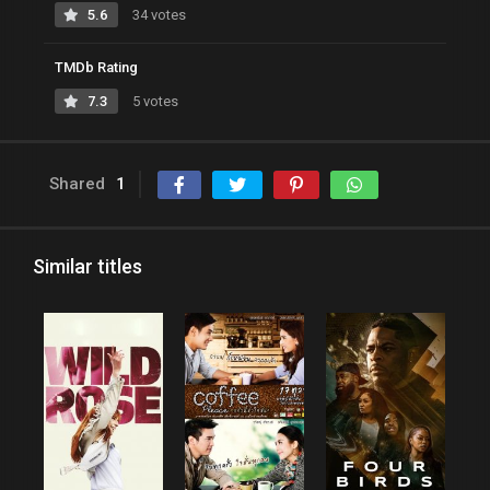
5.6
34 votes
TMDb Rating
7.3
5 votes
Shared
1
Similar titles