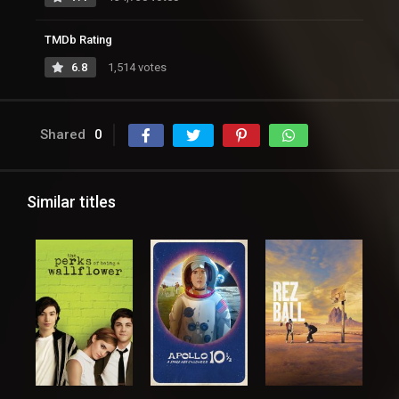
TMDb Rating
6.8
1,514 votes
Shared
0
Similar titles