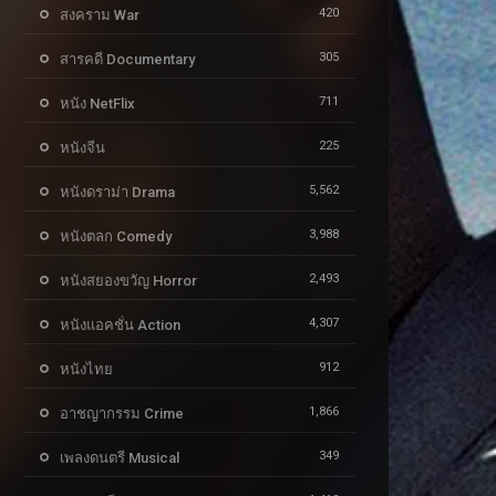
420
สงคราม War
305
สารคดี Documentary
711
หนัง NetFlix
225
หนังจีน
5,562
หนังดราม่า Drama
3,988
หนังตลก Comedy
2,493
หนังสยองขวัญ Horror
4,307
หนังแอคชั่น Action
912
หนังไทย
1,866
อาชญากรรม Crime
349
เพลงดนตรี Musical