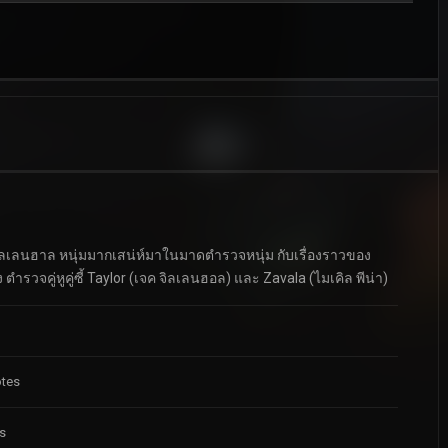
 จิลเลนฮาล หนุ่มมากเสน่ห์มาในมาดตำรวจหนุ่ม กับเรื่องราวของ
รวจคู่หูคู่ซี้ Taylor (เจค จิลเลนฮอล) และ Zavala (ไมเคิล พีน่า)
otes
s