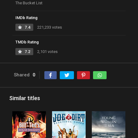
The Bucket List
IMDb Rating
7.4
221,233 votes
TMDb Rating
7.2
2,101 votes
Shared
0
Similar titles