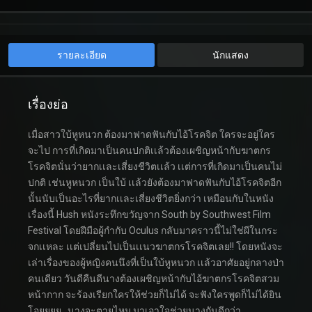
รายละเอียด
นักแสดง
เรื่องย่อ
เมื่อสาวใบ้หูหนวก ต้องมาฟาดฟันกับไอ้โรคจิต ใครจะอยู่ใคร
จะไป การที่เกิดมาเป็นคนปกติเเล้วต้องเผชิญหน้ากับฆาตกร
โรคจิตนั่นว่ายากเเละเสี่ยงชีวิตเเล้ว เเต่การที่เกิดมาเป็นคนไม่
ปกติ เช่นหูหนวก เป็นใบ้ เเล้วยังต้องมาฟาดฟันกับไอ้โรคจิตอีก
นั้นนับเป็นอะไรที่ยากเเละเสี่ยงชีวิตยิ่งกว่า เหมือนกับในหนัง
เรื่องนี้ Hush หนังระทึกขวัญจาก South by Southwest Film
Festival โดยฝีมือผู้กำกับ Oculus กลับมาคราวนี้ไม่ใช่ผีในกระ
จกเเหละ เเต่เปลี่ยนไปเป็นเเนวฆาตกรโรคจิตเลย!! โดยหนังจะ
เล่าเรื่องของผู้หญิงคนนึงที่เป็นใบ้หูหนวก เเล้วอาศัยอยู่กลางป่า
คนเดียว วันดีคืนดีนางต้องเผชิญหน้ากับไอ้ฆาตกรโรคจิตสวม
หน้ากาก จะร้องเรียกใครให้ช่วยก็ไม่ได้ จะฟังใครพูดก็ไม่ได้ยิน
โอยยยย…นางจะตายไหม มาเอาใจช่วยนางกันดีกว่า