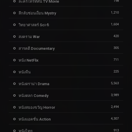
198
ละครโทรทัศน์ TV Movie
1,210
ลึกลับซ่อนเงื่อน Mystry
1,604
วิทยาศาสตร์ Sci-fi
420
สงคราม War
305
สารคดี Documentary
711
หนัง NetFlix
225
หนังจีน
5,563
หนังดราม่า Drama
3,989
หนังตลก Comedy
2,494
หนังสยองขวัญ Horror
4,307
หนังแอคชั่น Action
913
หนังไทย