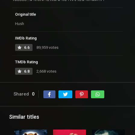
Original title
Hush
IMDb Rating
6.6
89,959 votes
TMDb Rating
6.8
2,668 votes
Shared
0
Similar titles