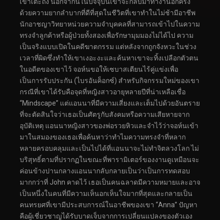
เขาเตะถัง นอกจากนี้ในปัจจุบันเขาจะกลับมาทำงานอีกครั้ง
ด้วยความยากลำบากที่ดีที่สุดในชีวิตที่เขาทำในไม่ช้ามีอาชีพ
นักอาชญาวิทยาหน่วยความจำบุคคลที่สามารถเข้าไปในความ
ทรงจำลูกค้าหรือผู้ป่วยทั้งสองเพื่อรักษามุมมองไม่ได้ไป ความ
เป็นจริงแบบเปิดในคดีฆาตกรรม แต่หลังจากถูกจังหวะในช่วง
เวลาที่ผิดซึ่งทำให้เขาเงอะงะและค้นหาเขาจะทิ้งเปลือกตัวตน
ในอดีตของเขาไว้ จอห์นขอให้เซบาสเตียนไร้คู่แข่งเพื่อ
เป็นการรับประกัน (ไบรอันค็อกซ์) สำหรับกิจกรรมใหม่ของเขา
กรณีที่เขาได้รับคือจุดที่หญิงสาวอายุหลายปีที่น่าเหลือเชื่อ
“Mindscape” แต่แอนนาที่มีความเสี่ยงและเต็มไปด้วยอันตราย
ที่จะตัดสินใจว่าเธอเป็นศัตรูกับสังคมหรือความเสียหายจาก
อุบัติเหตุ แอนนาหญิงสาวของพ่อรวยหิวและจำไว้ว่าจอห์นเข้า
มาในสมองของเธอเพื่อค้นหาว่าทำไมความทรงจำที่หลาก
หลายครอบคลุมและเป็นไปได้ที่แอนนาจะไม่ทำจิตลวงโลก ไม่
บริสุทธิ์ตามที่ปรากฏในขณะที่พารามิเตอร์ของงานดูเหมือนจะ
ค่อนข้างปานกลางแอนนากลับกลายเป็นว่าเป็นการทดสอบ
มากกว่าที่ John คาดไว้ เธอเป็นคนฉลาดมีความหมายและอาจ
เป็นหนึ่งในคนที่มีความเห็นอกเห็นใจมากที่สุดและกลายเป็น
คนทรยศที่เขามีประสบการณ์ในอาชีพของเขา “Anna” ปัญหา
คือผู้เชี่ยวชาญได้รับบาดเจ็บจากการเปลี่ยนแปลงของตัวเอง