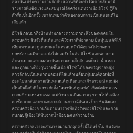
สถาบันเสริมความงามลึกลับ สถานที่ที่จะทำให้เขากลับมามี
ร่างกายที่แข็งแรงและสมบูรณ์อีกครั้ง แต่ทว่าเมื่อ ฮิโรชิ รู้สึก
ตัวฟื้นขึ้นอีกครั้ง เขาดันพบว่าตัวเองกลับกลายเป็นหุ่นยนต์ไป
เสียแล้ว
ฮิโรชิ กลับมาถึงบ้านท่ามกลางความตกตะลึงของทุกคนใน
ครอบครัว ชินจังตื่นเต้นและดีใจมากที่พ่อกลายเป็นหุ่นยนต์ที่ไร้
เทียมทานและดูแลทุกคนในครอบครัวได้อย่างไม่ขาดตก
บกพร่อง แต่มิซาเอะ ยังไม่ยอมรับในตัว ฮิโรชิ และพยายาม
สืบหาเบาะแสของสถาบันความงามลึกลับ แต่ก็คว้าน้ำเหลว
และทุกอย่างก็ยิ่งวุ่นวายขึ้นเมื่อ ฮิโรชิ ได้ของขวัญจากหญิง
สาวลึกลับเป็นหนวดปลอม ที่ใส่แล้วเปลี่ยนหุ่นยนต์คุณพ่อที่
อ่อนโยนกลับกลายเป็นหุ่นยนต์ดุเดือดและเจ้าอารมณ์ แถมยัง
เป็นตัวตั้งตัวตีในการก่อตั้ง “สมาพันธ์คุณพ่อ” เพื่อต่อต้านการ
ถูกกดขี่ข่มเหงจากเหล่าแม่บ้าน จนเกิดความวุ่ยวายไปทั่วเมือง
คาซึคาเบะ และท่ามกลางสถานการณ์อันเลวร้าย ชินจังและ
ครอบครัวต้องช่วยกันตามหาร่างที่แท้จริงของฮิโรชิ และช่วย
กันกอบกู้เมืองให้พ้นจากน้ำมือของเหล่าวายร้าย
ครอบครัวอลเวงจะสามารถผ่านวิกฤตครั้งนี้ได้หรือไม่ ชินจังจะ