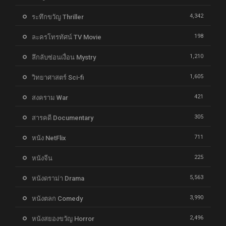
4,342
ระทึกขวัญ Thriller
198
ละครโทรทัศน์ TV Movie
1,210
ลึกลับซ่อนเงื่อน Mystry
1,605
วิทยาศาสตร์ Sci-fi
421
สงคราม War
305
สารคดี Documentary
711
หนัง NetFlix
225
หนังจีน
5,563
หนังดราม่า Drama
3,990
หนังตลก Comedy
2,496
หนังสยองขวัญ Horror