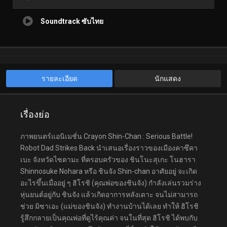
Soundtrack ซับไทย
รายละเอียด
นักแสดง
เรื่องย่อ
ภาพยนตร์แอนิเมชั่น Crayon Shin-Chan : Serious Battle!
Robot Dad Strikes Back นำเสนอเรื่องราวของเมืองคาซึคา
เบะ จังหวัดไซตามะ ที่ครอบครัวของ ชินโนะสุเกะ โนฮารา
Shinnosuke Nohara หรือ ชินจัง Shin-chan อาศัยอยู่ จะเกิด
อะไรขึ้นเมื่ออยู่ ๆ ฮิโรชิ (คุณพ่อของชินจัง) กำลังเล่นรวมร่าง
หุ่นยนต์อยู่กับ ชินจัง แล้วเกิดอาการหลังเดาะ จนไม่สามารถ
ช่วย มิซาเอะ (แม่ของชินจัง) ทำงานบ้านได้เลย ทำให้ ฮิโรชิ
รู้สึกกลายเป็นคุณพ่อที่ดูไร้คุณค่า จนในที่สุด ฮิโรชิ ได้พบกับ