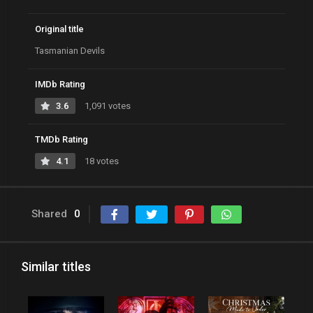
Original title
Tasmanian Devils
IMDb Rating
3.6
1,091 votes
TMDb Rating
4.1
18 votes
Shared
0
Similar titles