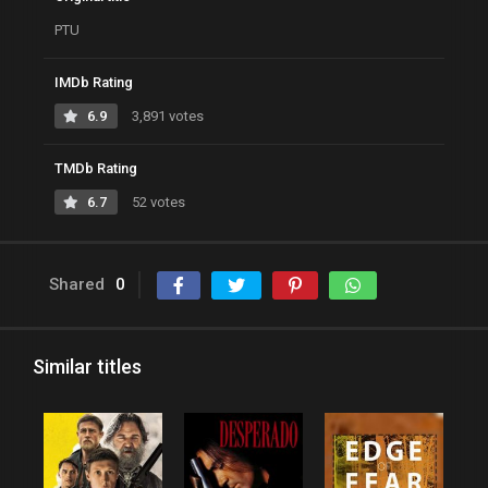
PTU
IMDb Rating
6.9
3,891 votes
TMDb Rating
6.7
52 votes
Shared
0
Similar titles