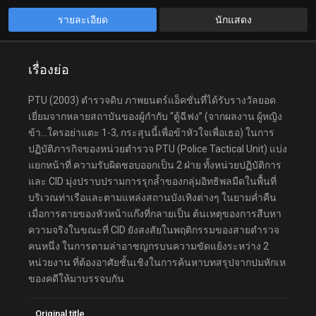
รายละเอียด
นักแสดง
เรื่องย่อ
PTU (2003) ตำรวจดิบ ภาพยนตร์แอ็คชั่นที่ได้รับรางวัลยอด
เยี่ยมจากหลายสถาบันของผู้กำกับ “ตู้ฉีฟง” (จากผลงาน ผู้หญิง
ข้า…ใครอย่าแตะ 1-3, กระสุนนี้เพื่อข้าหัวใจเพื่อเธอ) ในการ
ปฏิบัติภารกิจของหน่วยตำรวจ PTU (Police Tactical Unit) แบ่ง
แยกหน้าที่ ความรับผิดชอบออกเป็น 2 ฝ่าย ทั้งหน่วยปฏิบัติการ
และ CID มุ่งปราบปรามการรุกล้ำของกลุ่มอิทธิพลมืดในพื้นที่
บริเวณท่าเรือและตามแหล่งสถานบังเทิงต่างๆ ในยามค่ำคืน
เมื่อการตายของหัวหน้าแก๊งที่กลายเป็น ต้นเหตุของการสืบหา
ความจริงในขณะที่ CID ยังสงสัยในพฤติกรรมของสายตำรวจ
คนหนึ่ง ในการตามล่าอาชญกรบนความขัดแย้งระหว่าง 2
หน่วยงาน ที่ต้องอาศัยชั้นเชิงในการค้นหาบทสรุปจากปมหักเห
ของคดีให้มาบรรจบกัน
Original title