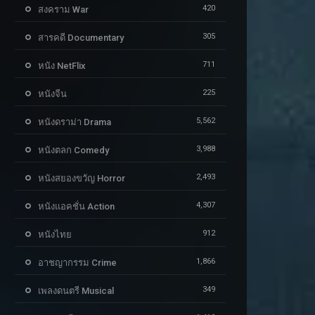
420
สงคราม War
305
สารคดี Documentary
711
หนัง NetFlix
225
หนังจีน
5,562
หนังดราม่า Drama
3,988
หนังตลก Comedy
2,493
หนังสยองขวัญ Horror
4,307
หนังแอคชั่น Action
912
หนังไทย
1,866
อาชญากรรม Crime
349
เพลงดนตรี Musical