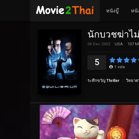
หนังบู๊
หนั
นักบวชฆ่าไม
06 Dec 2002
USA
107 Mi
5
1
vote
ระทึกขวัญ Thriller
วิทยาศา