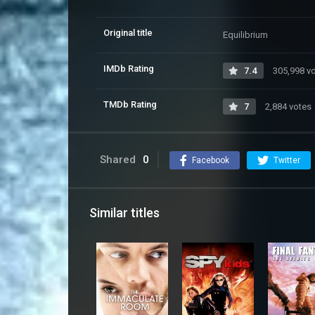
Original title
Equilibrium
IMDb Rating
7.4
305,998 v
TMDb Rating
7
2,884 votes
Shared
0
Facebook
Twitter
Similar titles