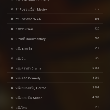
1,210
ลึกลับซ่อนเงื่อน Mystry
1,604
วิทยาศาสตร์ Sci-fi
420
สงคราม War
305
สารคดี Documentary
711
หนัง NetFlix
225
หนังจีน
5,563
หนังดราม่า Drama
3,989
หนังตลก Comedy
2,494
หนังสยองขวัญ Horror
4,307
หนังแอคชั่น Action
913
หนังไทย