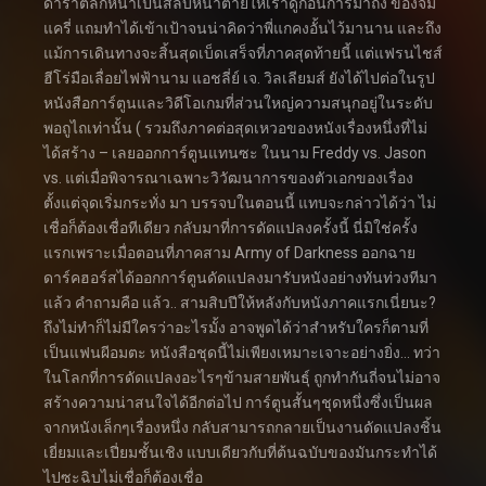
ดาราตลกหน้าเป็นสลับหน้าตายให้เราดูก่อนการมาถึง ของจิม
แครี่ แถมทำได้เข้าเป้าจนน่าคิดว่าพี่แกคงอั้นไว้มานาน และถึง
แม้การเดินทางจะสิ้นสุดเบ็ดเสร็จที่ภาคสุดท้ายนี้ แต่แฟรนไชส์
ฮีโร่มือเลื่อยไฟฟ้านาม แอชลี่ย์ เจ. วิลเลียมส์ ยังได้ไปต่อในรูป
หนังสือการ์ตูนและวิดีโอเกมที่ส่วนใหญ่ความสนุกอยู่ในระดับ
พอถูไถเท่านั้น ( รวมถึงภาคต่อสุดเหวอของหนังเรื่องหนึ่งที่ไม่
ได้สร้าง – เลยออกการ์ตูนแทนซะ ในนาม Freddy vs. Jason
vs. แต่เมื่อพิจารณาเฉพาะวิวัฒนาการของตัวเอกของเรื่อง
ตั้งแต่จุดเริ่มกระทั่ง มา บรรจบในตอนนี้ แทบจะกล่าวได้ว่า ไม่
เชื่อก็ต้องเชื่อทีเดียว กลับมาที่การดัดแปลงครั้งนี้ นี่มิใช่ครั้ง
แรกเพราะเมื่อตอนที่ภาคสาม Army of Darkness ออกฉาย
ดาร์คฮอร์สได้ออกการ์ตูนดัดแปลงมารับหนังอย่างทันท่วงทีมา
แล้ว คำถามคือ แล้ว.. สามสิบปีให้หลังกับหนังภาคแรกเนี่ยนะ?
ถึงไม่ทำก็ไม่มีใครว่าอะไรมั้ง อาจพูดได้ว่าสำหรับใครก็ตามที่
เป็นแฟนผีอมตะ หนังสือชุดนี้ไม่เพียงเหมาะเจาะอย่างยิ่ง… ทว่า
ในโลกที่การดัดแปลงอะไรๆข้ามสายพันธุ์ ถูกทำกันถี่จนไม่อาจ
สร้างความน่าสนใจได้อีกต่อไป การ์ตูนสั้นๆชุดหนึ่งซึ่งเป็นผล
จากหนังเล็กๆเรื่องหนึ่ง กลับสามารถกลายเป็นงานดัดแปลงชิ้น
เยี่ยมและเปี่ยมชั้นเชิง แบบเดียวกับที่ต้นฉบับของมันกระทำได้
ไปซะฉิบไม่เชื่อก็ต้องเชื่อ