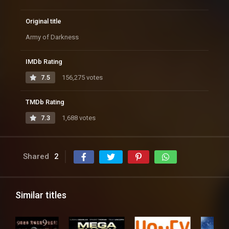
Original title
Army of Darkness
IMDb Rating
7.5
156,275 votes
TMDb Rating
7.3
1,688 votes
Shared
2
Similar titles