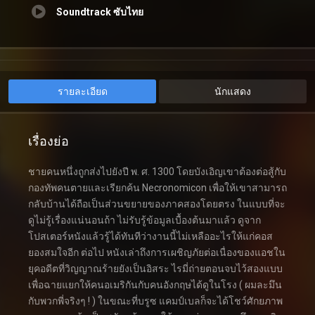
Soundtrack ซับไทย
รายละเอียด
นักแสดง
เรื่องย่อ
ชายคนหนึ่งถูกส่งไปยังปี พ. ศ. 1300 โดยบังเอิญเขาต้องต่อสู้กับ
กองทัพคนตายและเรียกค้น Necronomicon เพื่อให้เขาสามารถ
กลับบ้านได้ถือเป็นส่วนขยายของภาคสองโดยตรง ในแบบที่จะ
ดูไม่รู้เรื่องแน่นอนถ้า ไม่รับรู้ข้อมูลเบื้องต้นมาแล้ว ดูจาก
โปสเตอร์หนังแล้วรู้ได้ทันทีว่างานนี้ไม่เหลืออะไรให้แก่คอส
ยองสมใจอีก ต่อไป หนังเล่าถึงการเผชิญภัยต่อเนื่องของแอชใน
ยุคอดีตที่วิญญาณร้ายยังเป็นอิสระ ไรมี่ถ่ายตอนจบไว้สองแบบ
เพื่อฉายแยกให้คนอเมริกันกับคนอังกฤษได้ดูในโรง ( ผมละมึน
กับพวกพี่จริงๆ ! ) ในขณะที่บรูซ แคมป์เบลก็จะได้โชว์ศักยภาพ