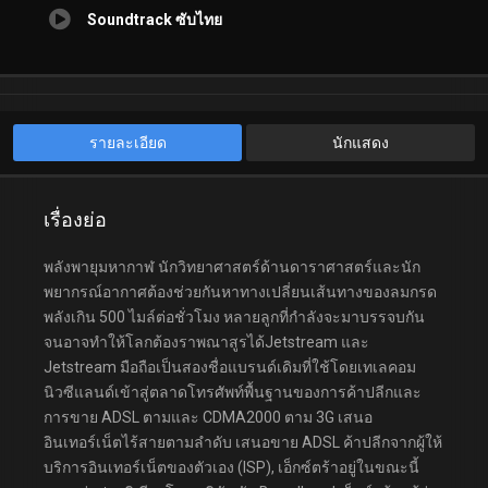
Soundtrack ซับไทย
รายละเอียด
นักแสดง
เรื่องย่อ
พลังพายุมหากาฬ นักวิทยาศาสตร์ด้านดาราศาสตร์และนัก
พยากรณ์อากาศต้องช่วยกันหาทางเปลี่ยนเส้นทางของลมกรด
พลังเกิน 500 ไมล์ต่อชั่วโมง หลายลูกที่กำลังจะมาบรรจบกัน
จนอาจทำให้โลกต้องราพณาสูรได้Jetstream และ
Jetstream มือถือเป็นสองชื่อแบรนด์เดิมที่ใช้โดยเทเลคอม
นิวซีแลนด์เข้าสู่ตลาดโทรศัพท์พื้นฐานของการค้าปลีกและ
การขาย ADSL ตามและ CDMA2000 ตาม 3G เสนอ
อินเทอร์เน็ตไร้สายตามลำดับ เสนอขาย ADSL ค้าปลีกจากผู้ให้
บริการอินเทอร์เน็ตของตัวเอง (ISP), เอ็กซ์ตร้าอยู่ในขณะนี้