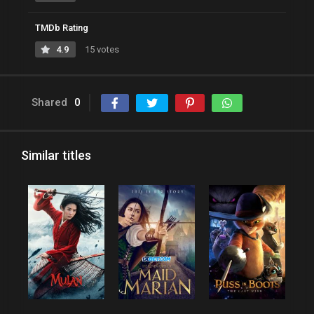
TMDb Rating
4.9
15 votes
Shared
0
Similar titles