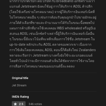
มากกว่าปรกติเรียกโดย บริษัท กับ Broadband เอ็กซ์ตร้าแม้ว่า
แบรนด์ Jetstream ยังคงใช้อยู่ การให้บริการ ADSL ค้าปลีก
(โดยใช้เครือข่ายโทรคมนาคม) จากผู้ให้บริการอินเทอร์เน็ตที่
ไม่โทรคมนาคมอื่น ๆ เช่นการต้อนรับคุณถูกนำไปขายมักจะอยู่
ภายใต้ตัวเลือกที่ขายและจำนวนมากได้รับในขณะนี้อพยพไป
แผนการค้าปลีกที่อาจใช้เทเลคอม WBS wholesaled หรือยูบีเอ
สเสนอ ADSL เช่นเอ็กซ์ตร้าเหล่านี้ผู้ให้บริการอินเทอร์เน็ตอื่น
ๆ ในขณะนี้มีแนวโน้มที่จะหลีกเลี่ยงการใช้ชื่อ Jetstream ใน
up-to-date หลักประกัน ADSL ตลาดของพวกเขา เนื่องจาก
การใช้เดิมโดยเทเลคอม, ADSL ตอนนี้ก็คือสิ่งใหม่ Zealanders
หลายจะเรียกว่า Jetstream บางครั้งยังใช้ระยะบรอดแบนด์
โดยทั่วไปแม้ว่าจะมีการถอนตัวเห็นได้ชัดจากการใช้งานโดย
การสื่อสารโทรคมนาคมของแบรนด์นี้จะลดลง
Original title
Jet Stream
IMDb Rating
2.5
346 votes