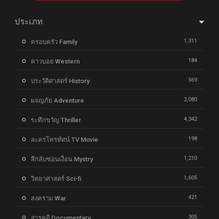
ประเภท
1,311
ครอบครัว Family
184
คาวบอย Western
569
ประวัติศาสตร์ History
2,080
ผจญภัย Adventure
4,342
ระทึกขวัญ Thriller
198
ละครโทรทัศน์ TV Movie
1,210
ลึกลับซ่อนเงื่อน Mystry
1,605
วิทยาศาสตร์ Sci-fi
421
สงคราม War
305
สารคดี Documentary