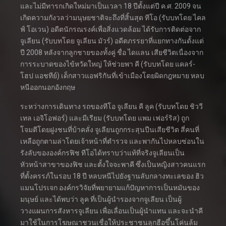
และไม่มีทารกเกิดใหม่มาเป็นเวลา 18 ปีตั้งแต่ปี ค.ศ. 2009 จน
เกิดความกังวลว่ามนุษยชาติจะถึงที่สิ้นสุด ทีโอ (รับบทโดย ไคล
ฟ์ โอเวน) อดีตนักรณรงค์เพื่อสิ่งแวดล้อม ได้รับการติดต่อจาก
จูเลียน (รับบทโดย จูเลียน มัวร์) อดีตภรรยาที่แยกทางกันตั้งแต่
ปี 2008 หลังจากลูกชายของทั้งคู่ ชื่อ ไดแลน เสียชีวิตเนื่องจาก
การระบาดของไข้หวัดใหญ่ ให้ช่วยพา คี (รับบทโดย แคลร์-
โฮป แอชทีย์) เด็กสาวแอฟริกันที่เข้าเมืองโดยผิดกฎหมาย หลบ
หนีออกนอกอังกฤษ
ระหว่างการเดินทาง รถของทีโอ จูเลียน คี ลูค (รับบทโดย ชิววี
เทล เอจิโอฟอร์) และมีเรียม (รับบทโดย แพม เฟอร์ริส) ถูก
โจมตีโดยฝูงชนที่บ้าคลั่ง จูเลียนถูกกระสุนปืนเสียชีวิต สี่คนที่
เหลือถูกตามล่าโดยเจ้าหน้าที่ตำรวจ และพากันไปหลบซ่อนใน
รังลับขององค์กรฟิช ทีโอได้ทราบว่าแท้ที่จริงจูเลียนเป็น
หัวหน้าสาขาของฟิช และตั้งใจจะพาคี ซึ่งเป็นหญิงสาวคนแรก
ที่ตั้งครรภ์ในรอบ 18 ปี หลบหนีไปยังฐานลับกลางทะเลของ ฮิว
แมนโปรเจก องค์กรวิจัยที่พยายามแก้ปัญหาการเป็นหมันของ
มนุษย์ และได้พบว่า ลูค ที่เป็นผู้นำรองจากจูเลียน เป็นผู้
วางแผนการสังหารจูเลียน เพื่อเลื่อนเป็นผู้นำแทน และจะนำคี
มาใช้ในการโฆษณาชวนเชื่อให้ประชาชนลุกฮือขึ้นโค่นล้ม