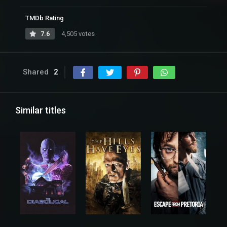
TMDb Rating
7.6
4,505 votes
Shared
2
Similar titles