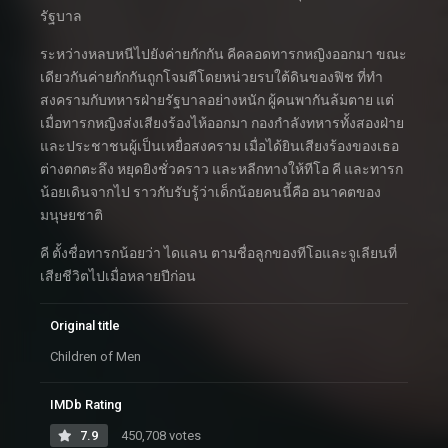
รัฐบาล
ระหว่างหลบหนีไปยังค่ายกักกัน คีคลอดทารกหญิงออกมา ขณะ
เดียวกันค่ายกักกันถูกโจมตีโดยหน่วยรบใต้ดินของฟิช ที่ทำ
สงครามกับทหารฝ่ายรัฐบาลอย่างหนัก ผู้คนพากันล้มตาย แต่
เมื่อทารกหญิงส่งเสียงร้องไห้ออกมา กองกำลังทหารทั้งสองฝ่าย
และประชาชนผู้เป็นเหยื่อสงคราม เมื่อได้ยินเสียงร้องของเธอ
ต่างตกตะลึง หยุดยิงชั่วคราว และหลีกทางให้ทีโอ คี และทารก
น้อยเดินจากไป ราวกับรับรู้ว่าเด็กน้อยคนนี้คือ อนาคตของ
มนุษยชาติ
คี ตั้งชื่อทารกน้อยว่า ไดแลน ตามชื่อลูกของทีโอและจูเลียนที่
เสียชีวิตไปเมื่อหลายปีก่อน
Original title
Children of Men
IMDb Rating
7.9
450,708 votes