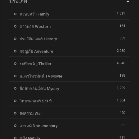
ประเภท
1,311
ครอบครัว Family
184
คาวบอย Western
569
ประวัติศาสตร์ History
2,080
ผจญภัย Adventure
4,340
ระทึกขวัญ Thriller
198
ละครโทรทัศน์ TV Movie
1,209
ลึกลับซ่อนเงื่อน Mystry
1,604
วิทยาศาสตร์ Sci-fi
420
สงคราม War
305
สารคดี Documentary
711
หนัง NetFlix