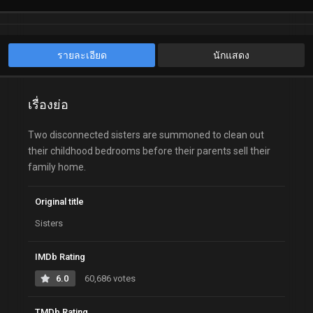
รายละเอียด
นักแสดง
เรื่องย่อ
Two disconnected sisters are summoned to clean out
their childhood bedrooms before their parents sell their
family home.
Original title
Sisters
IMDb Rating
6.0
60,686 votes
TMDb Rating