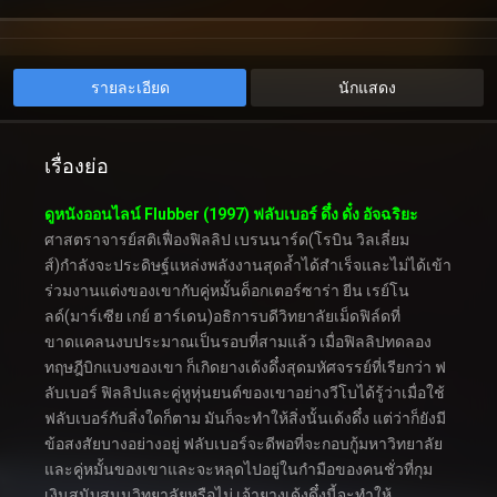
รายละเอียด
นักแสดง
เรื่องย่อ
ดูหนังออนไลน์ Flubber (1997) ฟลับเบอร์ ดึ๋ง ดั๋ง อัจฉริยะ
ศาสตราจารย์สติเฟื่องฟิลลิป เบรนนาร์ด(โรบิน วิลเลี่ยม
ส์)กำลังจะประดิษฐ์แหล่งพลังงานสุดล้ำได้สำเร็จและไม่ได้เข้า
ร่วมงานแต่งของเขากับคู่หมั้นด็อกเตอร์ซาร่า ยีน เรย์โน
ลด์(มาร์เซีย เกย์ ฮาร์เดน)อธิการบดีวิทยาลัยเม็ดฟิล์ดที่
ขาดแคลนงบประมาณเป็นรอบที่สามแล้ว เมื่อฟิลลิปทดลอง
ทฤษฎีบิกแบงของเขา ก็เกิดยางเด้งดึ๋งสุดมหัศจรรย์ที่เรียกว่า ฟ
ลับเบอร์ ฟิลลิปและคู่หูหุ่นยนต์ของเขาอย่างวีโบได้รู้ว่าเมื่อใช้
ฟลับเบอร์กับสิ่งใดก็ตาม มันก็จะทำให้สิ่งนั้นเด้งดึ๋ง แต่ว่าก็ยังมี
ข้อสงสัยบางอย่างอยู่ ฟลับเบอร์จะดีพอที่จะกอบกู้มหาวิทยาลัย
และคู่หมั้นของเขาและจะหลุดไปอยู่ในกำมือของคนชั่วที่กุม
เงินสนับสนุนวิทยาลัยหรือไม่ เจ้ายางเด้งดึ๋งนี้จะทำให้