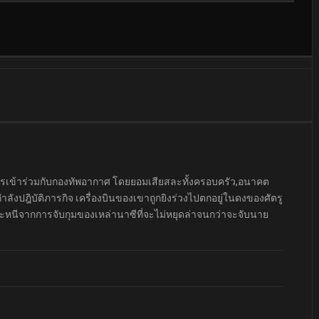
สาสมัครเข้าร่วมกับกองทัพอากาศ โดยยอมเสียสละทั้งครอบครัว,อนาคต
ำลังปฎิบัติภารกิจ เครื่องบินของเขาถูกยิงร่วงไปตกอยู่ในดงของศัตรู
ะหนีจากการจับกุมของเหล่านาซีที่จะไม่หยุดล่าจนกว่าจะจับนาย