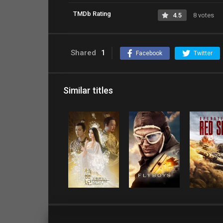
TMDb Rating
4.5
8 votes
Shared
1
Facebook
Twitter
Similar titles