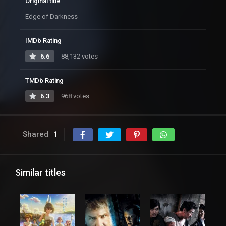
Original title
Edge of Darkness
IMDb Rating
6.6
88,132 votes
TMDb Rating
6.3
968 votes
Shared
1
Similar titles