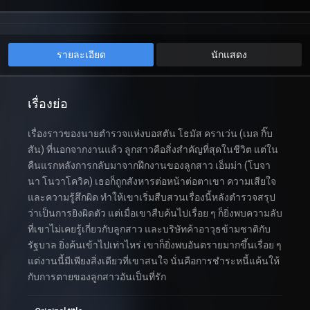
รายละเอียด
นักแสดง
เรื่องย่อ
เรื่องราวของนายตำรวจแห่งบอสตัน โธมัส คราเว่น (เมล กิ๊บ
สัน) ที่นอกจากงานแล้ว ลูกสาวคือสิ่งสำคัญที่สุดในชีวิต แต่ใน
คืนแรกหลังการกลับมาจากฝึกงานของลูกสาว เอ็มม่า (โบจา
นา โนวาโควิค) เธอก็ถูกสังหารต่อหน้าต่อตาเขา ความเสียใจ
และความรู้สึกผิด ทำให้เขาเริ่มสืบสวนเรื่องนี้หลังตำรวจสรุป
ว่าเป็นการยิงผิดตัว แต่เมื่อเขาสืบค้นไปเรื่อย ๆ ก็ยิ่งพบความลับ
ที่เขาไม่เคยรู้เกี่ยวกับลูกสาว และบริษัทค้าอาวุธข้ามชาติกับ
รัฐบาล ยิ่งค้นเข้าไปเท่าไหร่ เขาก็ยิ่งพบอันตรายมากขึ้นเรื่อย ๆ
แต่งานนี้มีเพียงสิ่งเดียวที่เขาสนใจ นั่นคือการชำระหนี้แค้นให้
กับการตายของลูกสาวอันเป็นที่รัก