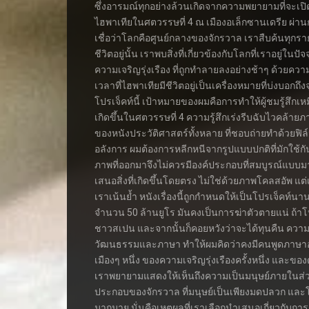
ซึ่งอารมณ์ทุกอย่างล้วนเกิดจากความพยายามที่จะเป
ไฮพาเทียในศตวรรษที่ 4 ณ เมืองอเล็กซานเดรีย ผ่าน
เชื่อว่าโลกคือศูนย์กลางของจักรวาล เราสืบค้นทุกรา
ชีวิตอยู่นั้น เราพบสิ่งที่เกี่ยวข้องกับโลกที่เราอยู่
ความเจริญรุ่งเรือง ที่ถูกทำลายลงอย่างช้าๆ ด้ว
เวลาที่ไฮพาเทียมีชีวิตอยู่เป็นเครื่องหมายที่บ่งบอก
โปรเจ็คท์นี้ เป้าหมายของผมคือการทำให้ผู้ชมรู้สึก
เกิดขึ้นในศตวรรษที่ 4 ความรู้สึกเร่งรีบฉับไวคล้
ของหนังประวัติศาสตร์ทั้งหลาย ที่ชอบถ่ายทำด้วย
อลังการ ผมต้องการหลีกหนีจากรูปแบบปกติที่มักใช้กัน
ภาพที่ออกมาจึงไม่ควรมีองค์ประกอบที่สมบูรณ์แบบมา
เสนอสิ่งที่เกิดขึ้นโดยตรง ไม่ใช่ด้วยภาพโคลสอัพ แต
เราเน้นย้ำ หนังเรื่องนี้ถูกกำหนดให้เป็นโปรเจ็คท์นา
จำนวน 50 ล้านยูโร มันคงเป็นการฆ่าตัวตายแน่ ถ้า
ชาวสเปน และจากนั้นก็คอยหวังว่าจะได้ทุนคืน ความจร
วัฒนธรรมและภาษา ทำให้ผมคิดว่าคงมีคนพูดภาษาอังก
เมืองๆ หนึ่ง ของความเจริญรุ่งเรืองครั้งหนึ่ง และข
เราพยายามแสดงให้เห็นถึงความเป็นมนุษย์ภายในส
ประกอบของจักรวาล ที่มนุษย์เป็นเพียงมดปลวก และโลก
มากมาย นั่นคือเหตุผลที่เราเลือกนำเสนอเกี่ยวกับก