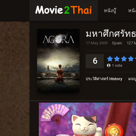
หนังบู๊
หนั
มหาศึกศรัท
17 May 2009
Spain
127 M
6
1
vote
ประวัติศาสตร์ History
ผจญ