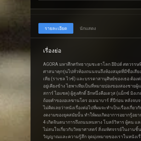
รายละเอียด
นักแสดง
เรื่องย่อ
AGORA มหาศึกศรัทธากุมชะตาโลก อียิปต์ ศตวรรษท
ศาสนาคุกรุ่นไปทั่วท้องถนนจนถึงห้องสมุดที่มีชื่อ
เทีย (ราเชล ไวซ์) และบรรดาสานุศิษย์ของเธอ ต้องต่อส
อยู่เคียงข้าง ไฮพาเทียเป็นที่หมายปองของสองชายผู้แก
สการ์ ไอแซค) ผู้สูงศักดิ์ อีกหนึ่งคือเดวุส (แม็กซ์
ถ้อยคำของอเลฆานโดร อเมนาบาร์ สี่ปีก่อน หลังจบจ
ไม่คิดเลยว่าหนังเรื่องต่อไปที่ผมจะทำเป็นเรื่องเก
งดงามของยุคสมัยนั้น ทำให้ผมเกิดอาการอยากรู้อยาก
4 เกิดจินตนาการถึงถนนหนทาง โบสถ์วิหาร ผู้คน และด้ว
ไม่สนใจเกี่ยวกับวิทยาศาสตร์ สิ่งมหัศจรรย์ในงานชิ
วิญญาณและความรู้สึก จุดมุ่งหมายของเราในหนังเรื่อ