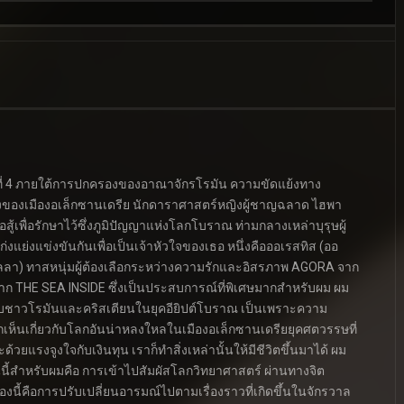
ี่ 4 ภายใต้การปกครองของอาณาจักรโรมัน ความขัดแย้งทาง
เสียงของเมืองอเล็กซานเดรีย นักดาราศาสตร์หญิงผู้ชาญฉลาด ไฮพา
ู้เพื่อรักษาไว้ซึ่งภูมิปัญญาแห่งโลกโบราณ ท่ามกลางเหล่าบุรุษผู้
่งแย่งแข่งขันกันเพื่อเป็นเจ้าหัวใจของเธอ หนึ่งคือออเรสทิส (ออ
 มิงเกลลา) ทาสหนุ่มผู้ต้องเลือกระหว่างความรักและอิสรภาพ AGORA จาก
าก THE SEA INSIDE ซึ่งเป็นประสบการณ์ที่พิเศษมากสำหรับผม ผม
ี่ยวกับชาวโรมันและคริสเตียนในยุคอียิปต์โบราณ เป็นเพราะความ
เห็นเกี่ยวกับโลกอันน่าหลงใหลในเมืองอเล็กซานเดรียยุคศตวรรษที่
ยแรงจูงใจกับเงินทุน เราก็ทำสิ่งเหล่านั้นให้มีชีวิตขึ้นมาได้ ผม
้นนี้สำหรับผมคือ การเข้าไปสัมผัสโลกวิทยาศาสตร์ ผ่านทางจิต
งนี้คือการปรับเปลี่ยนอารมณ์ไปตามเรื่องราวที่เกิดขึ้นในจักรวาล