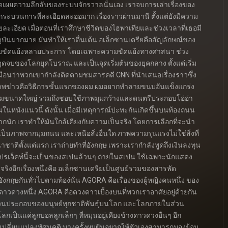
ิดเผยความลึกลับของระบบจักรวาลนั่นเอง เราจบการเล่าเรื่องของ
กระบวนการที่ละเอียดละออมาก เรื่องราวผ่านมานี ตั้งแต่ยังมีความ
ยละเอียด เมื่อตอนที่เราศึกษาชีวิตของไฮพาเทียและช่วงเวลาที่เธอมี
ในปัจจุบันมากมาย มันทำให้เราตื่นเต้น อเล็กซานเดรียคือสัญลักษณ์ของ
ยความขัดแย้งหลายประการ โดยเฉพาะความขัดแย้งทางศาสนา ช่วง
ถึงจุดจบของโลกยุคโบราณ และเป็นจุดเริ่มต้นของยุคกลาง ตั้งแต่เริ่ม
เหมือนว่าพวกเขากำลังติดตามชมสารคดี CNN ที่นำเสนอเรื่องราวซึ่ง
ายภาพข่าวคือวิธีการขั้นแรกของผม ผมอยากทำลายขนบอันแข็งแกร่ง
ฟิล์มขนาดใหญ่ รวมถึงชอบใช้ภาพมุมกว้างและดนตรีประกอบโอ่อ่า
ในหนังแนวนี้ ดังนั้น เมื่อมีเหตุการณ์ปะทะกันเกิดขึ้นบนท้องถนน
กนัก เราทำให้มันใกล้เคียงกับความเป็นจริง โดยการเลือกที่จะนำ
่เป็นภาพจากมุมถนน และเหนือสิ่งอื่นใด ภาพความรุนแรงไม่ใช่สิ่งที่
นาชาติตั้งแต่แรก เราถ่ายทำที่อังกฤษ เพราะเรากำลังพูดถึงเงินลงทุน
โปรเจ็คท์นี้จะเป็นของสเปนล้วนๆ ถ่ายในสเปน ใช้เฉพาะนักแสดง
ิงอีกเรื่องหนึ่งคือ อเล็กซานเดรียเป็นศูนย์รวมของสารพัด
ฤษกันทั่วไปตามท้อง่นั่น AGORA คือเรื่องของผู้หญิงคนหนึ่ง ของ
องดาวดวงหนึ่ง AGORA คือดวงดาวเบื้องบนที่พวกเราอาศัยอยู่ด้วยกัน
่วนประกอบของมนุษย์ทุกชาติพันธุ์บนโลก และโลกภายในส่วน
เป็นแค่ลูกบอลลูกเล็กๆ ที่หมุนอยู่เคียงข้างดาวดวงอื่นๆ อีก
ารเปลี่ยนแปลงทัศนคติ บางครั้งผมฝันอยากให้ตัวเองสามารถมองย้อน