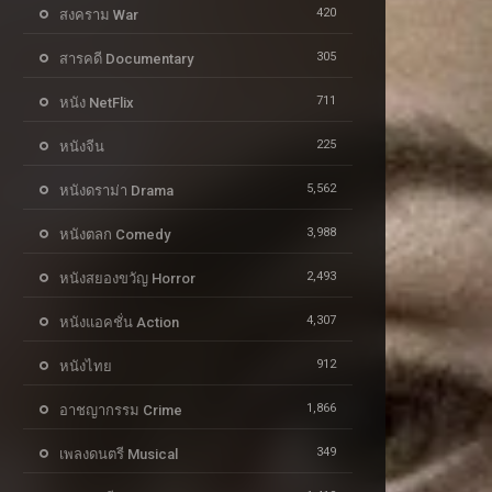
420
สงคราม War
305
สารคดี Documentary
711
หนัง NetFlix
225
หนังจีน
5,562
หนังดราม่า Drama
3,988
หนังตลก Comedy
2,493
หนังสยองขวัญ Horror
4,307
หนังแอคชั่น Action
912
หนังไทย
1,866
อาชญากรรม Crime
349
เพลงดนตรี Musical