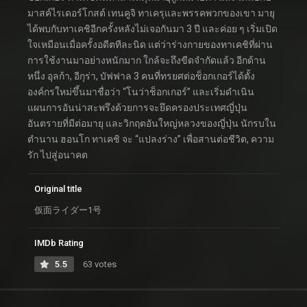
มาสค์ไรเดอร์โกสต์ เทนคูจิ ทาเครุและพรรคพวกของเขา มายุ
ได้พบกับทาเคชิอีกครั้งหลังไม่เจอกันมา 3 ปี และค่อย ๆ เริ่มเปิด
ใจเหมือนเมื่อครั้งอดีตทีละนิด แต่ว่าร่างกายของทาเคชิที่ผ่าน
การใช้งานมาอย่างหนักมาก ใกล้จะถึงขีดจำกัดแล้ว อีกด้าน
หนึ่ง อุลก้า, อีกุร่า, บัฟฟาล 3 คนที่ทรยศต่อช็อกเกอร์ได้ตั้ง
องค์กรใหม่ขึ้นมาชื่อว่า “โนว่าช็อกเกอร์” และเริ่มดำเนิน
แผนการอันน่าสะพรึงด้วยการจะยึดครองประเทศญี่ปุ่น
อันตรายที่มีต่อมายุ และวิกฤตอันใหญ่หลวงของญี่ปุ่น นักรบใน
ตำนาน ฮอนโก ทาเคชิ จะ “แปลงร่าง” เพื่อสานต่อชีวิต, ความ
รัก ไปสู่อนาคต
Original title
仮面ライダー1号
IMDb Rating
5.5
63 votes