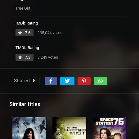
True Grit
IMDb Rating
7.6
295,044 votes
TMDb Rating
7.3
3,249 votes
Shared
5
Similar titles