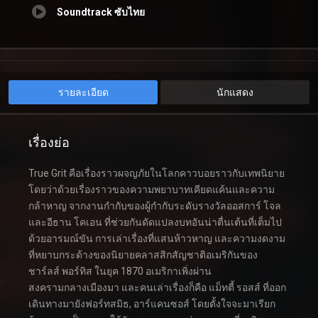
Soundtrack ซับไทย
รายละเอียด
นักแสดง
เรื่องย่อ
True Grit คือเรื่องราวผจญภัยในโลกคาวบอยราวกับเทพนิยาย
โดยว่าด้วยเรื่องราวของความพยาบาทเคียดแค้นและความ
กล้าหาญ จากงานกำกับของผู้กำกับระดับรางวัลออสการ์ โจล
และอีธาน โคเอน ที่ช่วยกันดัดแปลงบทอันน่าตื่นเต้นที่เต็มไป
ด้วยอารมณ์ขัน การเล่าเรื่องที่แสนห้าวหาญ และความงดงาม
ที่หยาบกระด้างของนิยายคลาสสิกสัญชาติอเมริกันของ
ชาร์ลส์ พอร์ทิส ในยุค 1870 อเมริกาเพิ่งผ่าน
สงครามกลางเมืองมา และคนเล่าเรื่องก็คือ แม็ทตี้ รอสส์ ที่ออก
เดินทางมายังฟอร์ทสมิธ, อาร์แคนซอส์ โดยตั้งใจจะมาเรียก