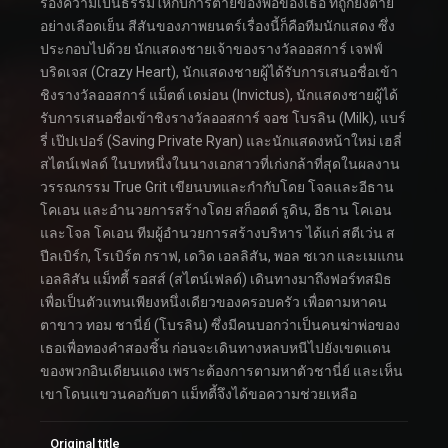
ร้องความเป็นธรรมให้กับการตายของพ่อของเธอ ที่ถูกยิงตาย
อย่างเลือดเย็น สีสันของภาพยนตร์เรื่องนี้ก็คือทีมนักแสดง ซึ่ง
ประกอบไปด้วย นักแสดงชายเจ้าของรางวัลออสการ์ เจฟฟ์
บริดเจส (Crazy Heart), นักแสดงชายผู้ได้รับการเสนอชื่อเข้า
ชิงรางวัลออสการ์ แม็ตต์ เดม่อน (Invictus), นักแสดงชายผู้ได้
รับการเสนอชื่อเข้าชิงรางวัลออสการ์ จอช โบรลิน (Milk), แบร์
รี่ เป๊ปเปอร์ (Saving Private Ryan) และนักแสดงหน้าใหม่ เฮลี่
สไตน์เฟลด์ ในบทหนึ่งในนางเอกสาวที่เก่งกล้าที่สุดในผลงาน
วรรณกรรม True Grit เขียนบทและกำกับโดย โจลและอีธาน
โคเอน และอำนวยการสร้างโดย สก็อตต์ รูดิน, อีธาน โคเอน
และโจล โคเอน ทีมผู้อำนวยการสร้างบริหาร ได้แก่ สตีเว่น ส
ปีลเบิร์ก, โรเบิร์ต กราฟ, เดวิด เอลลิสัน, พอล ชเวก และเมแกน
เอลลิสัน แม็ทตี้ รอสส์ (สไตน์เฟลด์) เดินทางมาถึงฟอร์ทสมิธ
เพื่อเป็นตัวแทนเพียงหนึ่งเดียวของครอบครัว เพื่อตามหาคน
ตาขาว ทอม ชานี่ย์ (โบรลิน) ซึ่งมีคนบอกว่าเป็นคนฆ่าพ่อของ
เธอเพื่อทองคำสองชิ้น ก่อนจะเดินทางหลบหนีไปยังเขตแดน
ของพวกอินเดียนแดง เพราะต้องการตามหาตัวชานี่ย์ และเห็น
เขาโดนแขวนคอกับตา แม็ทตี้จึงได้ขอความช่วยเหลือ
Original title