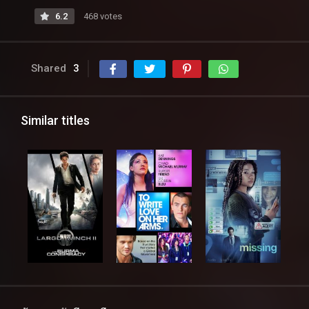
6.2
468 votes
Shared
3
Similar titles