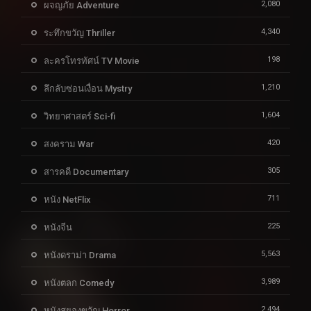
2,080
ผจญภัย Adventure
4,340
ระทึกขวัญ Thriller
198
ละครโทรทัศน์ TV Movie
1,210
ลึกลับซ่อนเงื่อน Mystry
1,604
วิทยาศาสตร์ Sci-fi
420
สงคราม War
305
สารคดี Documentary
711
หนัง NetFlix
225
หนังจีน
5,563
หนังดราม่า Drama
3,989
หนังตลก Comedy
2,494
หนังสยองขวัญ Horror