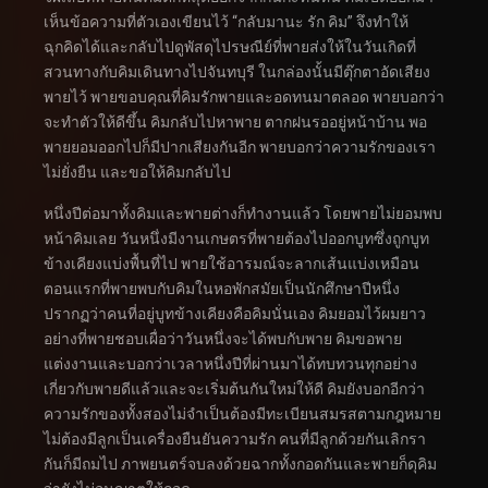
เห็นข้อความที่ตัวเองเขียนไว้ “กลับมานะ รัก คิม” จึงทำให้
ฉุกคิดได้และกลับไปดูพัสดุไปรษณีย์ที่พายส่งให้ในวันเกิดที่
สวนทางกับคิมเดินทางไปจันทบุรี ในกล่องนั้นมีตุ๊กตาอัดเสียง
พายไว้ พายขอบคุณที่คิมรักพายและอดทนมาตลอด พายบอกว่า
จะทำตัวให้ดีขึ้น คิมกลับไปหาพาย ตากฝนรออยู่หน้าบ้าน พอ
พายยอมออกไปก็มีปากเสียงกันอีก พายบอกว่าความรักของเรา
ไม่ยั่งยืน และขอให้คิมกลับไป
หนึ่งปีต่อมาทั้งคิมและพายต่างก็ทำงานแล้ว โดยพายไม่ยอมพบ
หน้าคิมเลย วันหนึ่งมีงานเกษตรที่พายต้องไปออกบูทซึ่งถูกบูท
ข้างเคียงแบ่งพื้นที่ไป พายใช้อารมณ์จะลากเส้นแบ่งเหมือน
ตอนแรกที่พายพบกับคิมในหอพักสมัยเป็นนักศึกษาปีหนึ่ง
ปรากฏว่าคนที่อยู่บูทข้างเคียงคือคิมนั่นเอง คิมยอมไว้ผมยาว
อย่างที่พายชอบเผื่อว่าวันหนึ่งจะได้พบกับพาย คิมขอพาย
แต่งงานและบอกว่าเวลาหนึ่งปีที่ผ่านมาได้ทบทวนทุกอย่าง
เกี่ยวกับพายดีแล้วและจะเริ่มต้นกันใหม่ให้ดี คิมยังบอกอีกว่า
ความรักของทั้งสองไม่จำเป็นต้องมีทะเบียนสมรสตามกฎหมาย
ไม่ต้องมีลูกเป็นเครื่องยืนยันความรัก คนที่มีลูกด้วยกันเลิกรา
กันก็มีถมไป ภาพยนตร์จบลงด้วยฉากทั้งกอดกันและพายก็ดุคิม