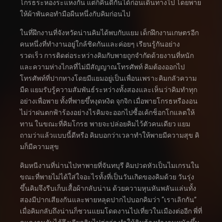
โกรธระหองระแหงกัน แต่ก็คืนดีกันได้ก่อนเดินทางไป โดยพาย
ให้ผ้าพันคอทำมือผืนหนึ่งกับคิมก่อนไป
ในที่ฝึกงานที่จังหวัดน่านคิมได้พบกับแยม เด็กฝึกงานเกษตรอีก
คนหนึ่งที่ทำงานอยู่ใกล้ชิดกันและค่อยๆ เรียนรู้กันอย่าง
รวดเร็ว การติดต่อระหว่างคิมกับพายถูกจำกัดด้วยงานที่หนัก
และความห่างไกลที่ไม่มีสัญญาณโทรศัพท์ คิมต้องออกไป
โทรศัพท์ที่ปากทางโดยมีแยมอยู่เป็นเพื่อนเพราะคิมกลัวความ
มืด แยมรับรู้ความสัมพันธ์ระหว่างทั้งสองและเห็นว่าคิมทำทุก
อย่างเพื่อพาย ทั้งที่พายขึ้หงุดหงิด จุกจิก เมื่อพายโกรธหรืองอน
ไม่ว่าฝนตกฟ้าร้องอย่างไรคิมจะออกไปซื้อเค้กช็อกโกแลตให้
ทาน ในขณะที่คิมโกรธ พายจะปล่อยคิมไว้ตัวคนเดียว แยม
ถามว่าแล้วแบบนี้ดีหรือ คิมบอกว่าเวลาทำให้พายมีความสุข คิ
มก็มีความสุข
คิมหนีงานที่น่านไปหาพายที่จันทบุรี คิมปวดหัวเป็นไมเกรนใน
ขณะที่พายไม่ได้ใส่ใจอะไรทั้งที่เป็นวันเกิดของคิมด้วย วันรุ่ง
ขึ้นคิมจึงรีบเก็บเสื้อผ้ากลับน่าน ด้วยความหุนหันพลันแล่นทั้ง
สองมีปากเสียงกันและพายหลุดปากไปบอกคิมว่า “เราเลิกกัน”
เมื่อคิมกลับถึงน่านก็ชวนแยมโดดงานไปเที่ยวในเมืองต่ออีก พี่ที่