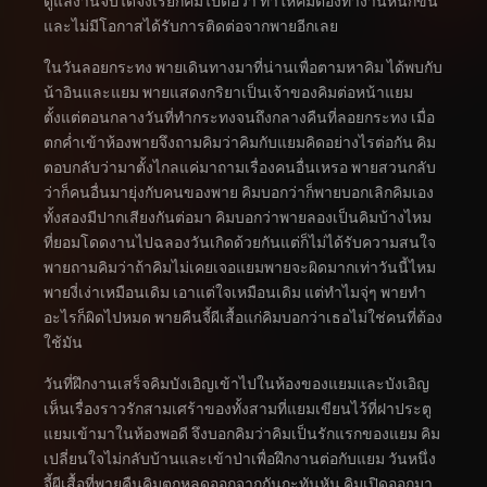
ดูแลงานจับได้จึงเรียกคิมไปต่อว่า ทำให้คิมต้องทำงานหนักขึ้น
และไม่มีโอกาสได้รับการติดต่อจากพายอีกเลย
ในวันลอยกระทง พายเดินทางมาที่น่านเพื่อตามหาคิม ได้พบกับ
น้าอินและแยม พายแสดงกริยาเป็นเจ้าของคิมต่อหน้าแยม
ตั้งแต่ตอนกลางวันที่ทำกระทงจนถึงกลางคืนที่ลอยกระทง เมื่อ
ตกค่ำเข้าห้องพายจึงถามคิมว่าคิมกับแยมคิดอย่างไรต่อกัน คิม
ตอบกลับว่ามาตั้งไกลแค่มาถามเรื่องคนอื่นเหรอ พายสวนกลับ
ว่าก็คนอื่นมายุ่งกับคนของพาย คิมบอกว่าก็พายบอกเลิกคิมเอง
ทั้งสองมีปากเสียงกันต่อมา คิมบอกว่าพายลองเป็นคิมบ้างไหม
ที่ยอมโดดงานไปฉลองวันเกิดด้วยกันแต่ก็ไม่ได้รับความสนใจ
พายถามคิมว่าถ้าคิมไม่เคยเจอแยมพายจะผิดมากเท่าวันนี้ไหม
พายงี่เง่าเหมือนเดิม เอาแต่ใจเหมือนเดิม แต่ทำไมจุ่ๆ พายทำ
อะไรก็ผิดไปหมด พายคืนจี้ผีเสื้อแก่คิมบอกว่าเธอไม่ใช่คนที่ต้อง
ใช้มัน
วันที่ฝึกงานเสร็จคิมบังเอิญเข้าไปในห้องของแยมและบังเอิญ
เห็นเรื่องราวรักสามเศร้าของทั้งสามที่แยมเขียนไว้ที่ฝาประตู
แยมเข้ามาในห้องพอดี จึงบอกคิมว่าคิมเป็นรักแรกของแยม คิม
เปลี่ยนใจไม่กลับบ้านและเข้าป่าเพื่อฝึกงานต่อกับแยม วันหนึ่ง
จี้ผีเสื้อที่พายคืนคิมตกหลุดออกจากกันกะทันหัน คิมเปิดออกมา