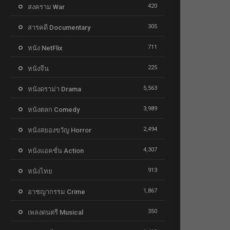
420
สงคราม War
305
สารคดี Documentary
711
หนัง NetFlix
225
หนังจีน
5,563
หนังดราม่า Drama
3,989
หนังตลก Comedy
2,494
หนังสยองขวัญ Horror
4,307
หนังแอคชั่น Action
913
หนังไทย
1,867
อาชญากรรม Crime
350
เพลงดนตรี Musical