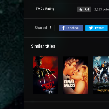
TMDb Rating
7.4
2,283 vote
Shared
3
Facebook
Twitter
Similar titles