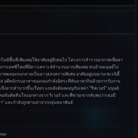
่มีพื้นที่เพียงพอให้อาศัยอยู่อีกต่อไป โครงการสำรวจอวกาศเพื่อหา
บกาแลคซีใหม่ที่มีดาวเคราะห์จำนวนมากเพียงพอ ขนย้ายมนุษย์ไป
นำตัวมาทดลองจนกลายเป็นอาวุธสงครามพิเศษ อาศัยอยู่บนยานเซเรนิตี้
ลด์ส อดีตนักรบอาสาของกองกำลังอิสระที่หันมาหากินด้วยการรับงาน
ับจึงยากลำบากขึ้นเรื่อยๆ แถมยังต้องผจญกับเหล่า “รีฟเวอร์” มนุษย์
 มัลคอล์มตัดสินใจแยกทางจาก ริเวอร์ และพี่ชายเขากลับพบว่าเธอมี
นด้า” และกำลังถูกตามล่าจากกลุ่มสมาพันธ์
otes