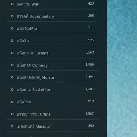
420
สงคราม War
305
สารคดี Documentary
711
หนัง NetFlix
225
หนังจีน
5,563
หนังดราม่า Drama
3,989
หนังตลก Comedy
2,494
หนังสยองขวัญ Horror
4,307
หนังแอคชั่น Action
913
หนังไทย
1,867
อาชญากรรม Crime
350
เพลงดนตรี Musical