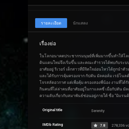
รายละเอียด
นักแสดง
เรื่องย่อ
ในโลกอนาคตประชากรมนุษย์ที่เพิ่มมากขึ้นทำให้โลกไม
ดินแดนใหม่จึงเริ่มขึ้น และคณะสำรวจได้พบกับระบ
อาศัยอยู่ ริเวอร์ เด็กสาวที่มีจิตใจอ่อนไหวได้ถูก
และได้รับการคุ้มครองจาก กัปตัน มัลคอล์ม เรย์โน
โจรสลัดอวกาศ แต่เพื่อคุ้ม ครองสองพี่น้อง งานที่ได้ร
กินคนที่ไล่ล่าคนที่อาศัยอยู่ในกาแลคซี่ เมื่อกัปตัน
ความลับเกี่ยวกับสมาพันธ์ซ่อนอยู่ภายใต้ ชื่อ “มิแร
Original title
Serenity
IMDb Rating
7.8
278,336 v