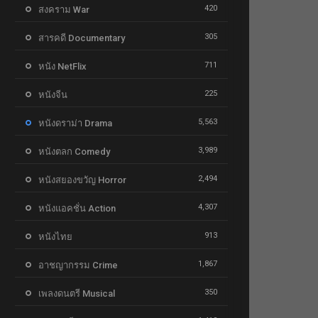
420
สงคราม War
305
สารคดี Documentary
711
หนัง NetFlix
225
หนังจีน
5,563
หนังดราม่า Drama
3,989
หนังตลก Comedy
2,494
หนังสยองขวัญ Horror
4,307
หนังแอคชั่น Action
913
หนังไทย
1,867
อาชญากรรม Crime
350
เพลงดนตรี Musical