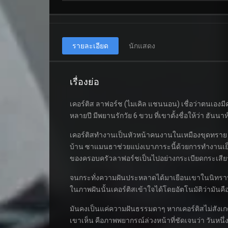
รายละเอียด
นักแสดง
เรื่องย่อ
เคอร์ติส ลาฟอร์ช (ไมเคิล แชนนอน) เชื่อว่าตนเองมี
หลายปี มีพยานรักวัย 6 ขวบ ที่เขาตั้งชื่อให้ว่า ฮันน
เคอร์ติสทำงานเป็นหัวหน้าคนงานในเหมืองขุดทราย 
บ้าน ซาแมนธาช่วยแบ่งเบาภาระนี้ด้วยการทำงานเย็
ของครอบครัวลาฟอร์ชเป็นไปอย่างกระเบียดกระเสียร แ
จนกระทั่งความฝันประหลาดได้มาเยือนเขาในนิทราหนึ่ง
ในภาพฝันนั้นเคอร์ติสเข้าใจได้โดยอัตโนมัติว่ามันคื
มันคงเป็นแค่ความฝันธรรมดาๆ หากเคอร์ติสไม่สังเกต
เขาเห็น คือภาพพยากรณ์ล่วงหน้าที่ชัดเจนว่า วันหนึ่ง