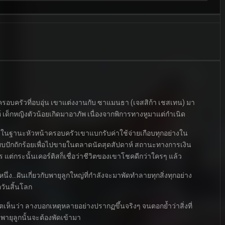
ครอบครัวที่อบอุ่น เขาแต่งงานกับ ซาแมนธา (เจสสิก้า เชสเทน) มา
าห์ เด็กหญิงตัวน้อยเกิดมาอาภัพ เนื่องจากพิการทางหูมาแต่กำเนิด
ในฐานะหัวหน้าครอบครัวเขาแบกรับค่าใช้จ่ายเกือบทุกอย่างใน
บปักถักร้อยเพื่อไปขายในตลาดนัดสุดสัปดาห์ สถานะทางการเงิน
ต่กระนั้นเคอร์ติสก็เชื่อว่าชีวิตของเขาโชคดีกว่าใครๆ แล้ว
…ฝันเกี่ยวกับพายุลูกใหญ่ที่กำลังจะมาพัดทำลายทุกสิ่งทุกอย่าง
อวันสิ้นโลก
เห็นว่า ลางบอกเหตุหลายอย่างปรากฏขึ้นจริงๆ จนตอกย้ำว่าสิ่งที่
พายุลูกนั้นจะต้องพัดเข้ามา