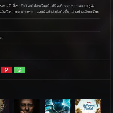
ครอบครัวที่เขารัก โดยไม่เอะใจแม้แต่นิดเดียวว่า หายนะมฤตยูดัง
ยในจิตใจของเขาต่างหาก…และมันกำลังก่อตัวขึ้นแล้วอย่างเงียบเชียบ
tes