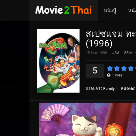
หนังบู๊
หนั
สเปซแจม ทะล
(1996)
15 Nov 1996
USA
88 Min
5
1
vote
ครอบครัว Family
หนังตล