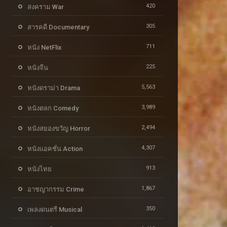
420
สงคราม War
305
สารคดี Documentary
711
หนัง NetFlix
225
หนังจีน
5,563
หนังดราม่า Drama
3,989
หนังตลก Comedy
2,494
หนังสยองขวัญ Horror
4,307
หนังแอคชั่น Action
913
หนังไทย
1,867
อาชญากรรม Crime
350
เพลงดนตรี Musical