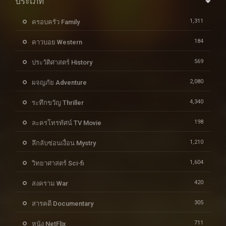
ประเภท
1,311
ครอบครัว Family
184
คาวบอย Western
569
ประวัติศาสตร์ History
2,080
ผจญภัย Adventure
4,340
ระทึกขวัญ Thriller
198
ละครโทรทัศน์ TV Movie
1,210
ลึกลับซ่อนเงื่อน Mystry
1,604
วิทยาศาสตร์ Sci-fi
420
สงคราม War
305
สารคดี Documentary
711
หนัง NetFlix