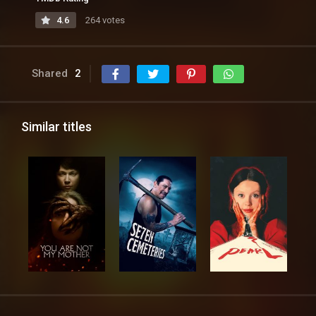
4.6
264 votes
Shared
2
Similar titles