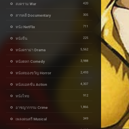
420
สงคราม War
305
สารคดี Documentary
711
หนัง NetFlix
225
หนังจีน
5,562
หนังดราม่า Drama
3,988
หนังตลก Comedy
2,493
หนังสยองขวัญ Horror
4,307
หนังแอคชั่น Action
912
หนังไทย
1,866
อาชญากรรม Crime
349
เพลงดนตรี Musical