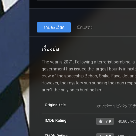
รายละเอียด
นักแสดง
เรื่องย่อ
The year is 2071. Following a terrorist bombing, a
government has issued the largest bounty in histo
crew of the spaceship Bebop; Spike, Faye, Jet and
However, the mystery surrounding the man respon
aren’t the only ones hunting him.
Original title
カウボーイビバップ 
IMDb Rating
7.9
40,805 vo
TMDb Rating