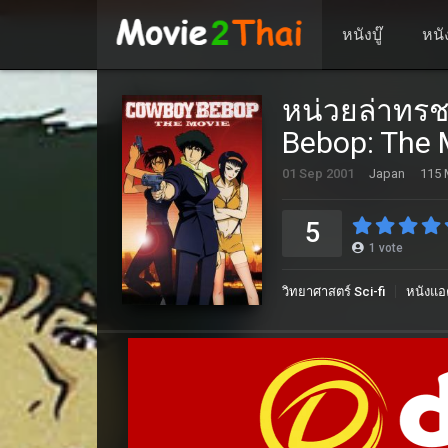
หนังบู๊
หนั
หน่วยล่าทร
Bebop: The 
01 Sep 2001
Japan
115 
5
1
vote
วิทยาศาสตร์ Sci-fi
หนังแอ