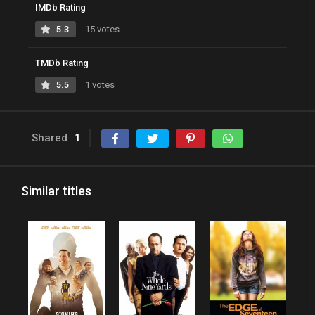
IMDb Rating
5.3
15 votes
TMDb Rating
5.5
1 votes
Shared
1
Similar titles