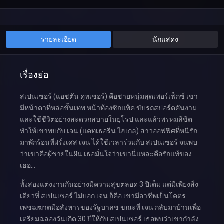
รายละเอียด
นักแสดง
เรื่องย่อ
สเปนเซอร์ (แอชตัน คุทเชอร์) คือชายหนุ่มสุดเพอร์เฟ็กซ์ เขา
มีหน้าตาที่หล่อขั้นเทพ หน้าท้องซิกแพ็ค ขับรถสปอร์ตคันงาม
และใช้ชีวิตอย่างสะดวกสบายในยุโรป และแล้วพรหมลิขิต
ทำให้เขาพบกับ เจน (แคทเธอรีน ไฮเกล) สาวออฟฟิศที่หนีรัก
มาพักร้อนที่ฝรั่งเศส เจน ได้ใช้เวลาร่วมกับ สเปนเซอร์ จนพบ
ว่าเขาคือผู้ชายในฝัน เธอมั่นใจว่าเขานี่แหละคือรักแท้ของ
เธอ…
ทั้งสองแต่งงานกันอย่างมีความสุขตลอด 3 ปีเต็ม แต่มีเพียงสิ่ง
เดียวที่ สเปนเซอร์ ไม่บอก เจน ก็คือ เขามีอาชีพเป็นโคตร
เพชฌฆาตมือสังหารของรัฐบาลช ขณะที่ เจน กลับมาบ้านเพื่อ
เตรียมฉลองวันเกิด 30 ปีให้กับ สเปนเซอร์ เธอพบว่าเขากำลัง