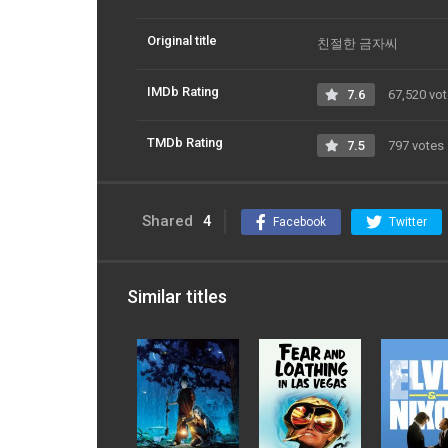
Original title
친절한 금자씨
IMDb Rating
7.6
67,520 vo
TMDb Rating
7.5
797 votes
Shared
4
Facebook
Twitter
Similar titles