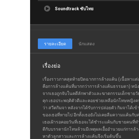
Soundtrack ซับไทย
รายละเอียด
นักแสดง
เรื่องย่อ
เรื่องราวภาคสุดท้ายปิดฉากการล้างแค้น (เนื้อหาแต่
คือการล้างแค้นที่มากกว่าการล้างแค้นธรรมดา) หนังว่าถ
จากเธอถูกจับในคดีลักพาตัวและฆาตกรรมเด็กชายวัย 9 
คุก เธอประพฤติตัวดีและคอยช่วยเหลือนักโทษหญิงคนอ
ว่า สวีตกิมจา หลังจากได้รับการปล่อยตัว กิมจาได้เ
ของเธอที่หายไป อีกทั้งเธอยังไม่เคยลืมความแค้นกับคน
เธอเฝ้ารอคอยวันที่เธอจะได้ชำระแค้นกับชายคนที่ทำ
ดีกับบรรดานักโทษล้วนมีเหตุผลเอื้ออำนวยแก่การล้างแค้
หาตัวลูกสาวและการล้างแค้นจึงเริ่มต้นขึ้น