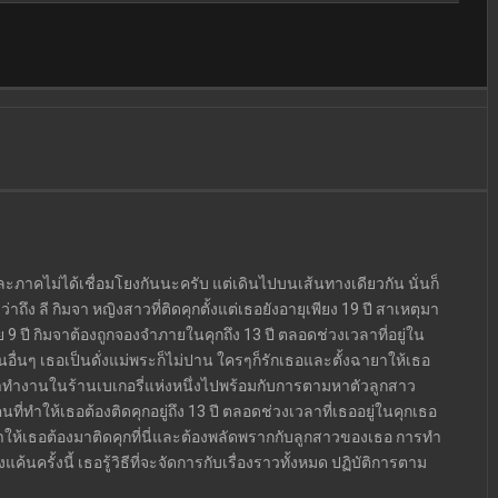
ละภาคไม่ได้เชื่อมโยงกันนะครับ แต่เดินไปบนเส้นทางเดียวกัน นั่นก็
ึง ลี กิมจา หญิงสาวที่ติดคุกตั้งแต่เธอยังอายุเพียง 19 ปี สาเหตุมา
ปี กิมจาต้องถูกจองจำภายในคุกถึง 13 ปี ตลอดช่วงเวลาที่อยู่ใน
ื่นๆ เธอเป็นดั่งแม่พระก็ไม่ปาน ใครๆก็รักเธอและตั้งฉายาให้เธอ
ข้าทำงานในร้านเบเกอรี่แห่งหนึ่งไปพร้อมกับการตามหาตัวลูกสาว
ที่ทำให้เธอต้องติดคุกอยู่ถึง 13 ปี ตลอดช่วงเวลาที่เธออยู่ในคุกเธอ
ให้เธอต้องมาติดคุกที่นี่และต้องพลัดพรากกับลูกสาวของเธอ การทำ
นครั้งนี้ เธอรู้วิธีที่จะจัดการกับเรื่องราวทั้งหมด ปฏิบัติการตาม