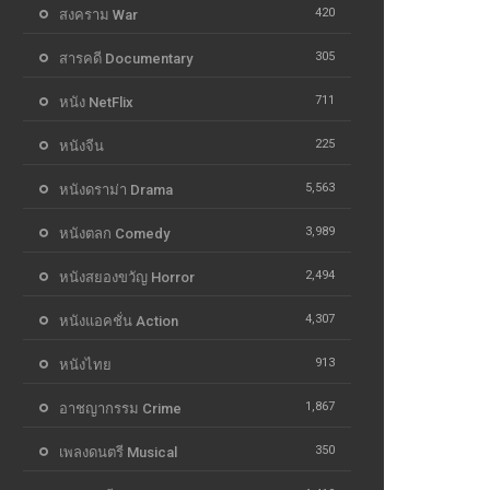
420
สงคราม War
305
สารคดี Documentary
711
หนัง NetFlix
225
หนังจีน
5,563
หนังดราม่า Drama
3,989
หนังตลก Comedy
2,494
หนังสยองขวัญ Horror
4,307
หนังแอคชั่น Action
913
หนังไทย
1,867
อาชญากรรม Crime
350
เพลงดนตรี Musical