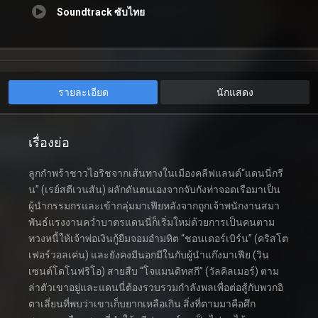
Soundtrack ซับไทย
รายละเอียด
นักแสดง
เรื่องย่อ
ลูกกำพร้าชาวไอริชจากเส้นทางในเมืองคลีฟแลนด์“แดนนี่กรี
น” (เรย์สตีเวนสัน) ผลักดันตนเองจากจับกังท่าจอดเรือมาเป็น
ผู้นำกรรมกรและเข้ากลุ่มมาเฟียหลังจากถูกเจ้าพนักงานสมา
พันธ์แรงงานคว่ำบาตรแดนนี่ก็เริ่มใหม่ด้วยการเป็นคนตาม
ทวงหนี้ให้เจ้าพ่อเงินกู้ยืมจอมอำมหิต “ชอนเดอร์เบิร์น” (คริสโต
เฟอร์วอลเค่น) และยังคงมีนอกมีในกับผู้นำแก๊งมาเฟีย (วิน
เซนต์โดโนฟริโอ) สายสืบ “โจแมนดิทสกี” (วัลคิลเมอร์) ตาม
ล่าตัวเขาอยู่และแดนนี่ต้องรวบรวมกำลังพลเพื่อต่อสู้กับพวกอิ
ตาเลี่ยนที่พบว่าเขาเก็บยากเหลือเกิน สิ่งที่ตามมาคือศึก