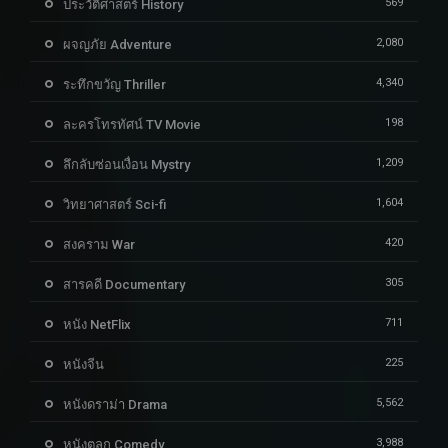
569
ประวัติศาสตร์ History
2,080
ผจญภัย Adventure
4,340
ระทึกขวัญ Thriller
198
ละครโทรทัศน์ TV Movie
1,209
ลึกลับซ่อนเงื่อน Mystry
1,604
วิทยาศาสตร์ Sci-fi
420
สงคราม War
305
สารคดี Documentary
711
หนัง NetFlix
225
หนังจีน
5,562
หนังดราม่า Drama
3,988
หนังตลก Comedy