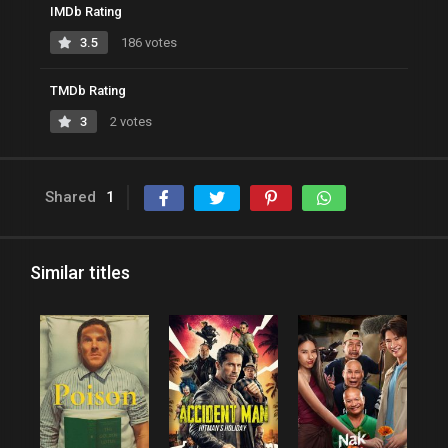
IMDb Rating
3.5
186 votes
TMDb Rating
3
2 votes
Shared
1
Similar titles