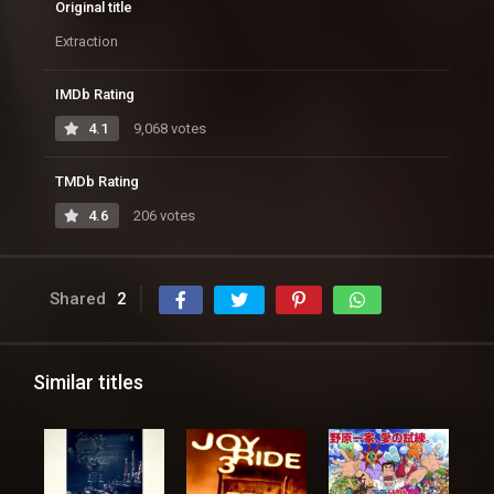
Original title
Extraction
IMDb Rating
4.1
9,068 votes
TMDb Rating
4.6
206 votes
Shared
2
Similar titles