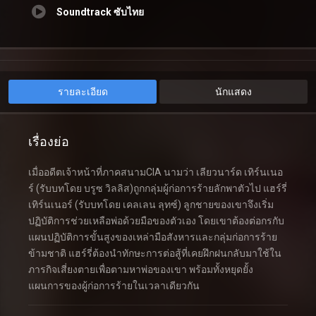
Soundtrack ซับไทย
รายละเอียด
นักแสดง
เรื่องย่อ
เมื่ออดีตเจ้าหน้าที่ภาคสนามCIA นามว่า เลียวนาร์ด เทิร์นเนอ
ร์ (รับบทโดย บรูซ วิลลิส)ถูกกลุ่มผู้ก่อการร้ายลักพาตัวไป แฮร์รี่
เทิร์นเนอร์ (รับบทโดย เคลเลน ลุทซ์) ลูกชายของเขาจึงเริ่ม
ปฏิบัติการช่วยเหลือพ่อด้วยมือของตัวเอง โดยเขาต้องต่อกรกับ
แผนปฏิบัติการขั้นสูงของเหล่ามือสังหารและกลุ่มก่อการร้าย
ข้ามชาติ แฮร์รี่ต้องนำทักษะการต่อสู้ที่เคยฝึกฝนกลับมาใช้ใน
ภารกิจเสี่ยงตายเพื่อตามหาพ่อของเขา พร้อมทั้งหยุดยั้ง
แผนการของผู้ก่อการร้ายในเวลาเดียวกัน