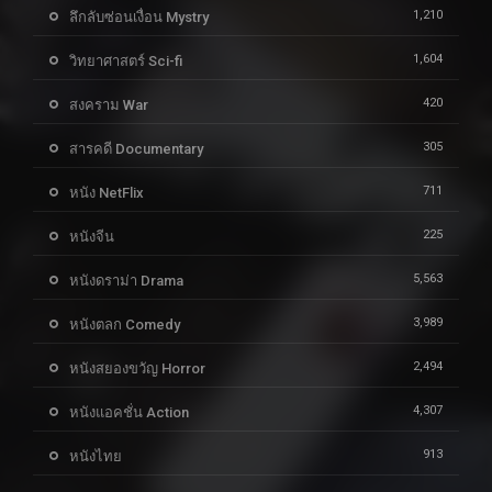
1,210
ลึกลับซ่อนเงื่อน Mystry
1,604
วิทยาศาสตร์ Sci-fi
420
สงคราม War
305
สารคดี Documentary
711
หนัง NetFlix
225
หนังจีน
5,563
หนังดราม่า Drama
3,989
หนังตลก Comedy
2,494
หนังสยองขวัญ Horror
4,307
หนังแอคชั่น Action
913
หนังไทย