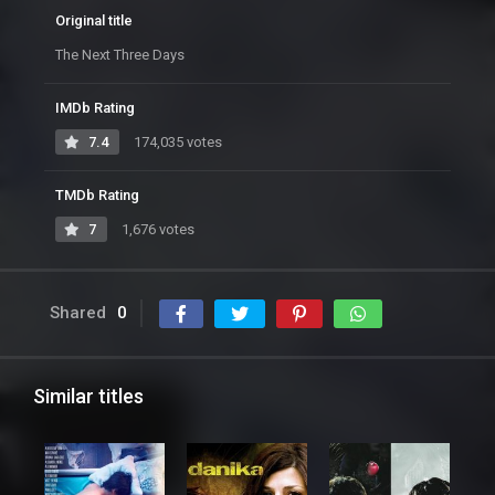
Original title
The Next Three Days
IMDb Rating
7.4
174,035 votes
TMDb Rating
7
1,676 votes
Shared
0
Similar titles