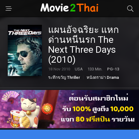
แผนอัจฉริยะ แหก
ด่านหนีนรก The
Next Three Days
(2010)
18 Nov 2010
USA
133 Min.
PG-13
ระทึกขวัญ Thriller
หนังดราม่า Drama
อาชญากรรม Crime
โรแมนติก Romance