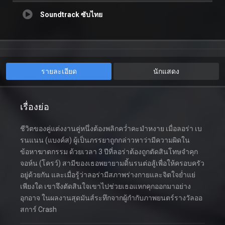
Soundtrack ซับไทย
รายละเอียด
นักแสดง
เรื่องย่อ
ชีวิตของคู่แต่งงานคู่หนึ่งต้องพลิกคว่ำคะมำหงาย เมื่อลอร่า เบ
รนแนน (แบงค์ส) ผู้เป็นภรรยาถูกกล่าวหาว่ามีความผิดใน
ข้อหาฆาตกรรม ด้วยเวลา 3 ปีที่ลอร่าต้องถูกตัดสินโทษจำคุก
จอห์น (โครว์) สามีของเธอพยายามดิ้นรนต่อสู้เพื่อให้ครอบครัว
อยู่ด้วยกัน และเมื่อรู้ว่าลอร่ามีสภาพร่างกายและจิตใจย่ำแย่
เพียงใด เขาจึงตัดสินใจเขาไปช่วยเธอแหกคุกออกมาอย่าง
อุกอาจ ในผลงานสุดมันส์ระทึกจากผู้กำกับภาพยนตร์รางวัลออ
สการ์ Crash