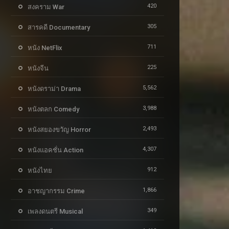
420
สงคราม War
305
สารคดี Documentary
711
หนัง NetFlix
225
หนังจีน
5,562
หนังดราม่า Drama
3,988
หนังตลก Comedy
2,493
หนังสยองขวัญ Horror
4,307
หนังแอคชั่น Action
912
หนังไทย
1,866
อาชญากรรม Crime
349
เพลงดนตรี Musical