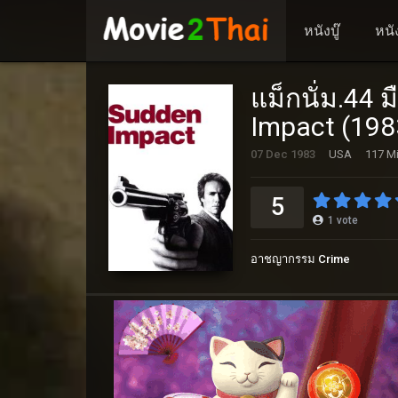
หนังบู๊
หนั
แม็กนั่ม.44
Impact (198
07 Dec 1983
USA
117 Mi
5
1
vote
อาชญากรรม Crime