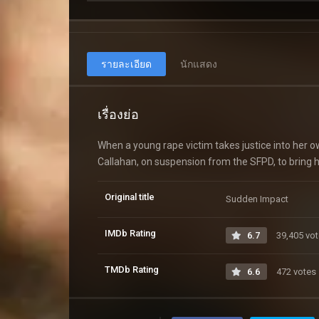
รายละเอียด
นักแสดง
เรื่องย่อ
When a young rape victim takes justice into her own
Callahan, on suspension from the SFPD, to bring he
Original title
Sudden Impact
IMDb Rating
6.7
39,405 vo
TMDb Rating
6.6
472 votes