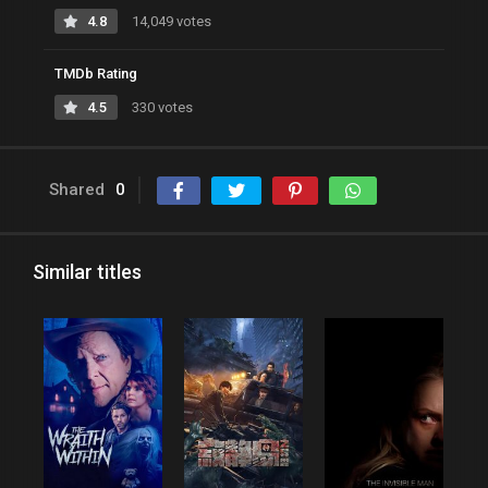
4.8
14,049 votes
TMDb Rating
4.5
330 votes
Shared
0
Similar titles