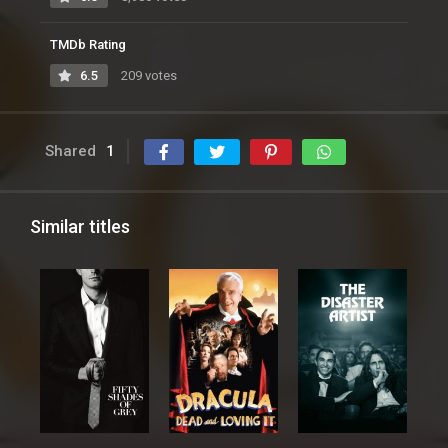
TMDb Rating
6.5
209 votes
Shared
1
Similar titles