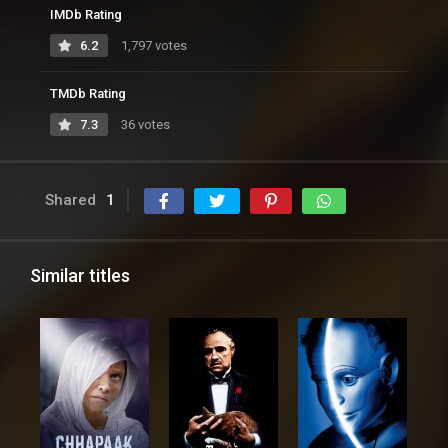
IMDb Rating
6.2
1,797 votes
TMDb Rating
7.3
36 votes
Shared
1
Similar titles